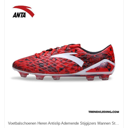
Voetbalschoenen Heren Antislip Ademende Stijgijzers Mannen Student Gazon Rood