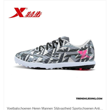
Voetbalschoenen Heren Mannen Slijtvastheid Sportschoenen Antislip Grijs