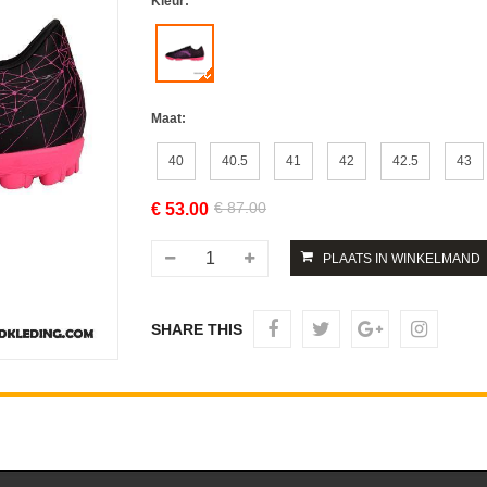
Kleur:
Maat:
40
40.5
41
42
42.5
43
€ 87.00
€
53.00
SHARE THIS