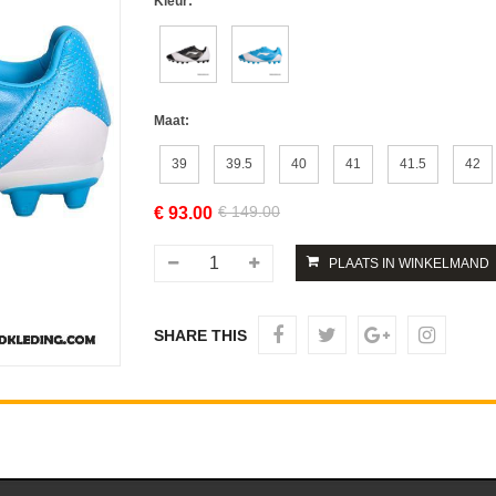
Kleur:
Maat:
39
39.5
40
41
41.5
42
€ 149.00
€
93.00
SHARE THIS