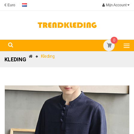
Mijn Account
€ Euro
0
Kleding
KLEDING