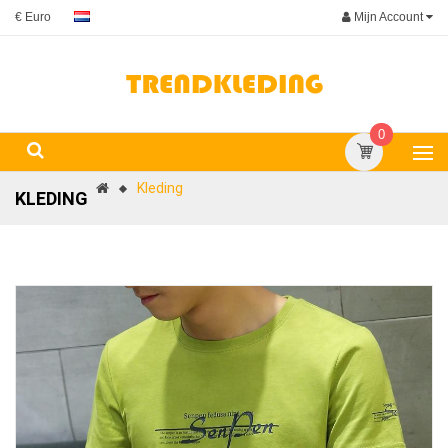
Mijn Account
€ Euro
0
Kleding
KLEDING