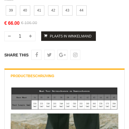
39
40
41
42
43
44
€ 106.00
€
66.00
SHARE THIS
PRODUCTBESCHRIJVING