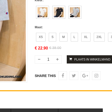
Kleur:
Maat:
XS
S
M
L
XL
2XL
€ 38.00
€
22.90
SHARE THIS