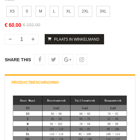
XS
S
M
L
XL
2XL
3XL
€ 102.00
€
60.00
SHARE THIS
PRODUCTBESCHRIJVING